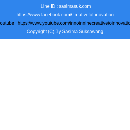
Line ID : sasimasuk.com
https://www.facebook.com/CreativetoInnovation
outube :
https://www.youtube.com/innoinninecreativetoinnovati
Copyright (C) By Sasima Suksawang