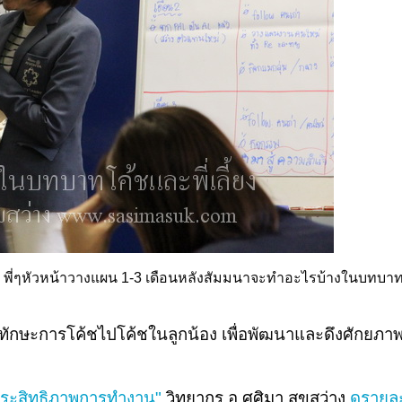
 พี่ๆหัวหน้าวางแผน 1-3 เดือนหลังสัมมนาจะทำอะไรบ้างในบทบาทข
กนำทักษะการโค้ชไปโค้ชในลูกน้อง เพื่อพัฒนาและดึงศักย
อประสิทธิภาพการทำงาน"
วิทยากร อ.ศศิมา สุขสว่าง
ดูรายละเ