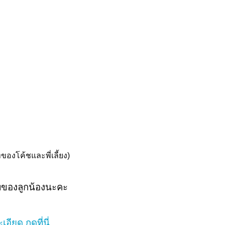
องโค้ชและพี่เลี้ยง)
ภาพของลูกน้องนะคะ
อียด กดที่นี่