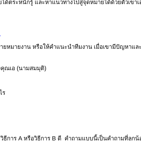
ฝ่ายได้ตระหนักรู้ และหาแนวทางไปสู่จุดหมายได้ด้วยตัวเขาเ
น
บหมายหมายงาน หรือให้คำแนะนำทีมงาน เมื่อเขามีปัญหาและ
คุณเอ (นามสมมุติ)
ไร
 หากนำไปใช้ในเชิงพาณิชย์ โปรดติดต่อ อ.ศศิมา -เก๋ Tel. 081-5
วิธีการ
A
หรือวิธีการ
B
ดี คำถามแบบนี้เป็นคำถามที่ลูก