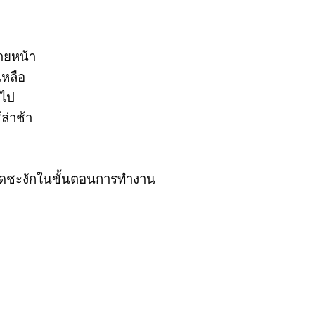
ายหน้า
เหลือ
นไป
้ล่าช้า
หยุดชะงักในขั้นตอนการทำงาน