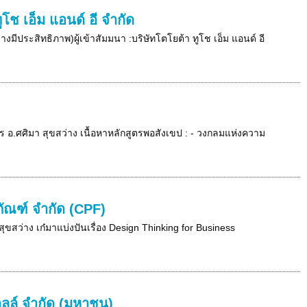
ช เอ็ม แอนด์ อี จำกัด
ีประสิทธิภาพ)ผู้เข้าสัมมนา :บริษัทโตโยต้า ทูโช เอ็ม แอนด์ อี
กร อ.ศศิมา สุขสว่าง เนื้อหาหลักสูตรพอสังเขป : - วงกลมแห่งความ
ภัณฑ์ จำกัด (CPF)
ุขสว่าง เก๋มาแบ่งปันเรื่อง Design Thinking for Business
อลล์ จำกัด (มหาชน)