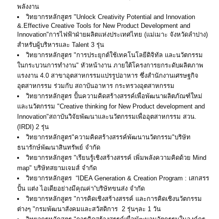
พลังงาน
วิทยากรหลักสูตร "Unlock Creativity Potential and Innovation
&.Effective Creative Tools for New Product Development and
Innovation"การไฟฟ้าฝ่ายผลิตแห่งประเทศไทย (แม่เมาะ จังหวัดลำปาง)
สำหรับผู้บริหารและ Talent 3 รุ่น
วิทยากรหลักสูตร "การประยุกต์ใช้เทคโนโลยีดิจิทัล และนวัตกรรม
ในกระบวนการทำงาน" หัวหน้างาน ภายใต้โครงการยกระดับผลิตภาพ
แรงงาน 4.0 สาขาอุตสาหกรรมแปรรูปอาหาร ซึ่งสำนักงานเศรษฐกิจ
อุตสาหกรรม ร่วมกับ สถาบันอาหาร กระทรวงอุตสาหกรรม
วิทยากรหลักสูตร ปั้นความคิดสร้างสรรค์เพื่อพัฒนาผลิตภัณฑ์ใหม่
และนวัตกรรม "Creative thinking for New Product development and
Innovation"สถาบันวิจัยพัฒนาและนวัตกรรมเพื่ออุตสาหกรรม สวน.
(IRDI) 2 รุ่น
วิทยากรหลักสูตร"ความคิดสร้างสรรค์พัฒนานวัตกรรม"บริษัท
ธนารักษ์พัฒนาสินทรัพย์ จำกัด
วิทยากรหลักสูตร "เรียนรู้เชิงสร้างสรรค์ เพิ่มพลังความคิดด้วย Mind
map" บริษัทสยามเจมส์ จำกัด
วิทยากรหลักสูตร “IDEA Generation & Creation Program : เสกสรร
ปั้น แต่ง ไอเดียอย่างมีคุณค่า”บริษัทขนส่ง จำกัด
วิทยากรหลักสูตร "การคิดเชิงสร้างสรรค์ และการคิดเชิงนวัตกรรม
ต่างๆ "กรมพัฒนาสังคมและสวัสดิการ 2 รุ่นๆละ 1 วัน