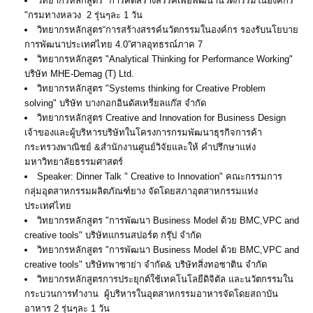
วิทยากรหลักสูตร "การคิดสร้างสรรค์เพื่อพัฒนานวัตกรรมในองค์กร
"กรมทางหลวง 2 รุ่นๆละ 1 วัน
วิทยากรหลักสูตร“การสร้างสรรค์นวัตกรรมในองค์กร รองรับนโยบาย
การพัฒนาประเทศไทย 4.0”ศาลอุทธรณ์ภาค 7
วิทยากรหลักสูตร "Analytical Thinking for Performance Working"
บริษัท MHE-Demag (T) Ltd.
วิทยากรหลักสูตร "Systems thinking for Creative Problem
solving" บริษัท บางกอกอินดัสเทรียลแก๊ส จำกัด
วิทยากรหลักสูตร Creative and Innovation for Business Design
เจ้าของและผู้บริหารบริษัทในโครงการกรมพัฒนาธุรกิจการค้า
กระทรวงพาณิชย์ &สํานักงานศูนย์วิจัยและให้ คําปรึกษาแห่ง
มหาวิทยาลัยธรรมศาสตร์
Speaker: Dinner Talk " Creative to Innovation" คณะกรรมการ
กลุ่มอุตสาหกรรมผลิตภัณฑ์ยาง จัดโดยสภาอุตสาหกรรมแห่ง
ประเทศไทย
วิทยากรหลักสูตร "การพัฒนา Business Model ด้วย BMC,VPC and
creative tools" บริษัทแกรนสปอร์ต กรุ๊ป จำกัด
วิทยากรหลักสูตร "การพัฒนา Business Model ด้วย BMC,VPC and
creative tools" บริษัทพาซาย่า จำกัด& บริษัทสิ่งทอซาติน จำกัด
วิทยากรหลักสูตรการประยุกต์ใช้เทคโนโลยีดิจิตัล และนวัตกรรมใน
กระบวนการทำงาน ผู้บริหารในอุตสาหกรรมอาหารจัดโดยสถาบัน
อาหาร 2 รุ่นๆละ 1 วัน