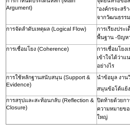
การกำหนดประเด็นหลัก (
Main
จุดยืนหรือข้อส
Argument)
“องค์กรจะสร้าง
จากวัฒนธรรม ไ
การจัดลำดับเหตุผล (
Logical Flow)
การเรียงประเด
พื้นฐาน
-
ปัญห
การเชื่อมโยง (
Coherence)
การเชื่อมโยงเ
เข้าใจได้ว่าแ
อย่างไร
การใช้หลักฐานสนับสนุน (
Support &
นำข้อมูล งานว
Evidence)
สนุนข้อโต้แย้
การสรุปและสะท้อนกลับ (
Reflection &
ปิดท้ายด้วยการ
Closure)
ความหมายของ
ใหญ่