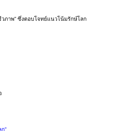
งชีวภาพ” ซึ่งตอบโจทย์แนวโน้มรักษ์โลก
อ
ลก”