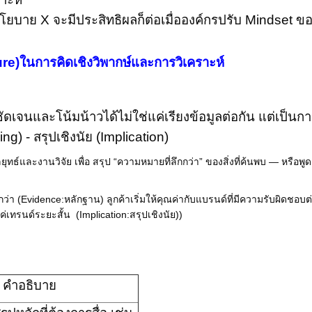
 นโยบาย
X
จะมีประสิทธิผลก็ต่อเมื่อองค์กรปรับ
Mindset
ขอ
re)
ในการคิดเชิงวิพากษ์และการวิเคราะห์
่ชัดเจนและโน้มน้าวได้
ไม่ใช่แค่เรียงข้อมูลต่อกัน แต่เป็นก
ng) -
สรุปเชิงนัย (
Implication)
ยุทธ์และงานวิจัย เพื่อ สรุป “ความหมายที่ลึกกว่า” ของสิ่งที่ค้นพบ — หรือพูด
กว่า (Evidence:หลักฐาน) ลูกค้าเริ่มให้คุณค่ากับแบรนด์ที่มีความรับผิดชอบต่
ค่เทรนด์ระยะสั้น (Implication:สรุปเชิงนัย))
คำอธิบาย