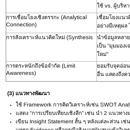
ใช้
vs.
ผู้บริห
การเชื่อมโยงเชิงตรรกะ (
Analytical
เชื่อมโยงแนวค
Connection)
อย่างมีเหตุผล
การสังเคราะห์แนวคิดใหม่ (
Synthesis
นำข้อมูลหลาย
เป็น “มุมมองเ
ใหม่"
การตระหนักถึงข้อจำกัด (
Limit
ยอมรับจุดอ่อ
Awareness)
อื่น แสดงถึงค
(3)
แนวทางพัฒนา
ใช้
Framework
การคิดวิเคราะห์
เช่น
SWOT Analy
แสดง “การเปรียบเทียบเชิงลึก” เช่น นำ
2
แนวทางมา
เขียน
Insight Statement
สั้น ๆ หลังแต่ละส่วน เช่
แทรก
Evidence
หรือกรณีจริงมาสนับสนุนข้อวิเคร