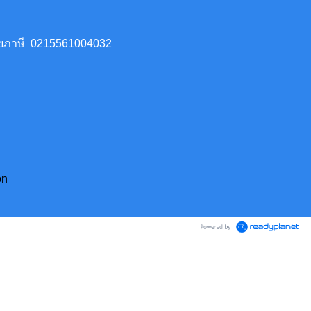
เสียภาษี 0215561004032
on