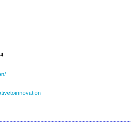
94
on/
tivetoinnovation