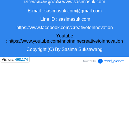
เจ้าของและผู้ก่อตั้ง www.sasimasuk.com
E-mail : sasimasuk.com@gmail.com
Line ID : sasimasuk.com
https://www.facebook.com/CreativetoInnovation
Youtube
:
https://www.youtube.com/innoinninecreativetoinnovation
Copyright (C) By Sasima Suksawang
Visitors:
468,174