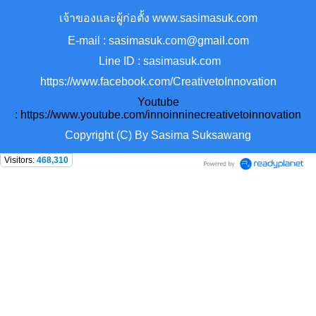
เจ้าของและผู้ก่อตั้ง www.sasimasuk.com
E-mail : sasimasuk.com@gmail.com
Line ID : sasimasuk.com
https://www.facebook.com/CreativetoInnovation
Youtube
:
https://www.youtube.com/innoinninecreativetoinnovation
Copyright (C) By Sasima Suksawang
Visitors:
468,310