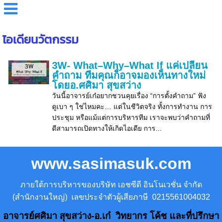
ไอเดียนวัตกรรม
3W- What–Why–What If แค่เปลี่ยน
คำถาม ทีมคุณก็อาจมองเห็นทางใหม่
โดยอ.ศศิมา สุขสว่าง
วันนี้อาจารย์เก๋อยากชวนคุยเรื่อง “การตั้งคำถาม” ฟัง
ดูเบา ๆ ใช่ไหมคะ… แต่ในชีวิตจริง ทั้งการทำงาน การ
ประชุม หรือแม้แต่การบริหารทีม เราจะพบว่าคำถามที่
ดีสามารถเปิดทางให้เกิดไอเดีย การ...
www.sasimasuk.com
ภายใต้การบริหารของบริษัท เอชซีดี อินโนเวชั่น จำกัด
(สำนักงานใหญ่) เลขประจำตัวผู้เสียภาษี 0215561004032
อาจารย์ศศิมา สุขสว่าง-อ.เก๋ วิทยากร โค้ช และที่ปรึกษา