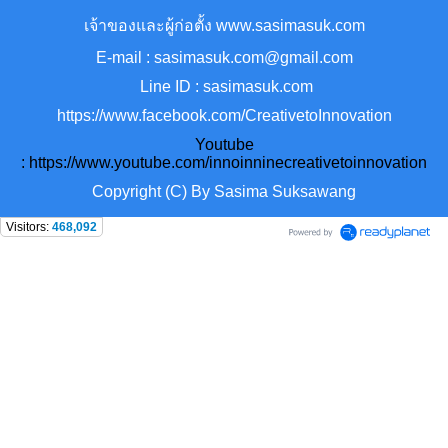
เจ้าของและผู้ก่อตั้ง www.sasimasuk.com
E-mail : sasimasuk.com@gmail.com
Line ID : sasimasuk.com
https://www.facebook.com/CreativetoInnovation
Youtube
:
https://www.youtube.com/innoinninecreativetoinnovation
Copyright (C) By Sasima Suksawang
Visitors:
468,092