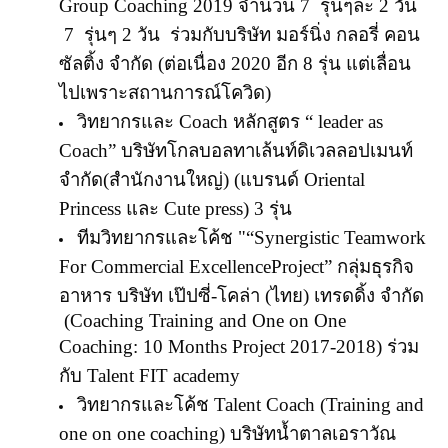
Group Coaching 201
9 จำนวน
7
รุ่นๆละ 2 วัน
7 รุ่นๆ 2 วัน ร่วมกับบริษัท มอร์นิ่ง กลอรี่ คอน
ซัลติ้ง จำกัด (ต่อเนื่อง 2020 อีก 8 รุ่น แต่เลื่อน
ไปเพราะสถานการณ์โควิด)
วิทยากรและ
Coach
หลักสูตร
“ leader as
Coach”
บริษัทโกลบอลทาเล้นท์ดิเวลลอปเมนท์
จำกัด(สำนักงานใหญ่)
(
แบรนด์
Oriental
Princess
และ
Cute press)
3 รุ่น
ทีมวิทยากรและโค้ช
"
“Synergistic Teamwork
For Commercial ExcellenceProject”
กลุ่มธุรกิจ
อาหาร บริษัท เป๊ปซี่-โคล่า (ไทย) เทรดดิ้ง จำกัด
(Coaching Training and One on One
Coaching:
10
Months Project
2017-2018) ร่วม
กับ
Talent FIT academy
วิทยากรและโค้ช
Talent Coach (Training and
one on one coaching)
บริษัทน้ำตาลเอราวัณ